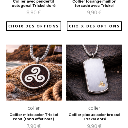
Collier avec pendentif
Collier losange maillon
octogonal Triskel doré
torsadé avec Triskel
8,90
€
9,90
€
CHOIX DES OPTIONS
CHOIX DES OPTIONS
collier
collier
Collier mixte acier Triskel
Collier plaque acier brossé
rond (fond effet bois)
Triskel doré
7,90
€
9,90
€