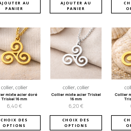
AJOUTER AU
AJOUTER AU
CH
PANIER
PANIER
O
collier, collier
collier, collier
coll
ier mixte acier doré
Collier mixte acier Triskel
Collier 
Triskel 16 mm
16 mm
Tri
6,40
€
6,20
€
CHOIX DES
CHOIX DES
CH
OPTIONS
OPTIONS
O