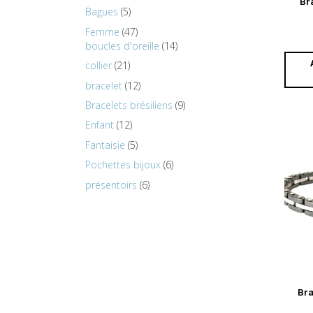
Br
Bagues
5
Femme
47
boucles d'oreille
14
collier
21
bracelet
12
Bracelets brésiliens
9
Enfant
12
Fantaisie
5
Pochettes bijoux
6
présentoirs
6
Bra