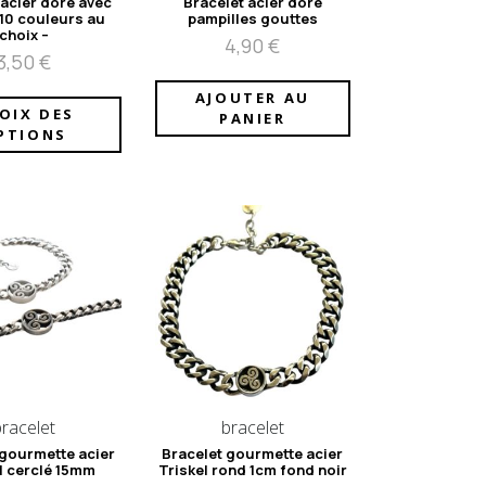
 acier doré avec
Bracelet acier doré
-10 couleurs au
pampilles gouttes
choix –
4,90
€
3,50
€
AJOUTER AU
OIX DES
PANIER
PTIONS
bracelet
bracelet
 gourmette acier
Bracelet gourmette acier
l cerclé 15mm
Triskel rond 1cm fond noir