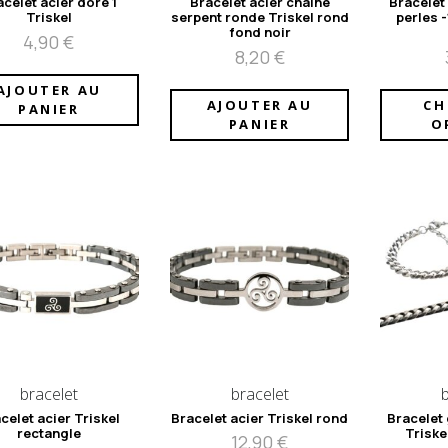
acelet acier doré 1
Bracelet acier chaine
Bracelet
Triskel
serpent ronde Triskel rond
perles 
fond noir
4,90
€
8,20
€
AJOUTER AU
AJOUTER AU
CH
PANIER
PANIER
O
bracelet
bracelet
celet acier Triskel
Bracelet acier Triskel rond
Bracelet
rectangle
Triske
12,90
€