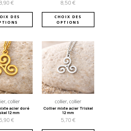
8,90
€
8,50
€
OIX DES
CHOIX DES
PTIONS
OPTIONS
ier, collier
collier, collier
mixte acier doré
Collier mixte acier Triskel
skel 12 mm
12 mm
5,90
€
5,70
€