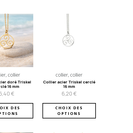
ier, collier
collier, collier
cier doré Triskel
Collier acier Triskel cerclé
rclé 16 mm
16 mm
6,40
€
6,20
€
OIX DES
CHOIX DES
PTIONS
OPTIONS