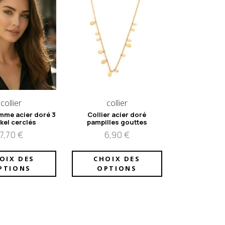
collier
collier
emme acier doré 3
Collier acier doré
kel cerclés
pampilles gouttes
7,70
€
6,90
€
OIX DES
CHOIX DES
PTIONS
OPTIONS