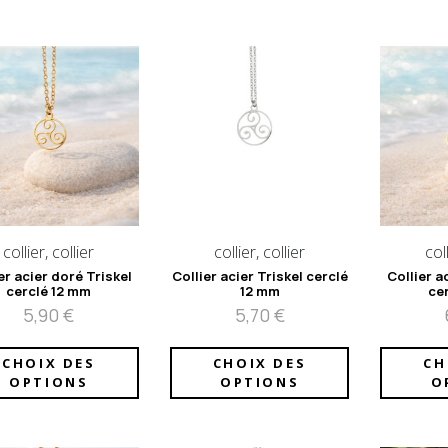
collier, collier
collier, collier
coll
er acier doré Triskel
Collier acier Triskel cerclé
Collier a
cerclé 12 mm
12 mm
ce
5,90
€
5,70
€
CHOIX DES
CHOIX DES
CH
OPTIONS
OPTIONS
O