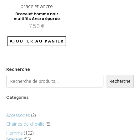
bracelet ancre
Bracelet homme noir
multifils Ancre épurée
7,50
€
AJOUTER AU PANIER
Recherche
Recherche
Catégories
Accessoires
2
Chaînes de cheville
8
Homme
102
bracelet
55