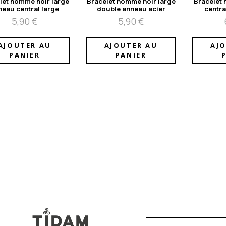
let homme noir large
Bracelet homme noir large
Bracelet n
neau central large
double anneau acier
centra
5,90
€
5,90
€
AJOUTER AU
AJOUTER AU
AJ
PANIER
PANIER