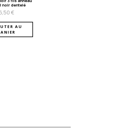
oir 3 fils anneau
l noir dentelé
6,50
€
OUTER AU
PANIER