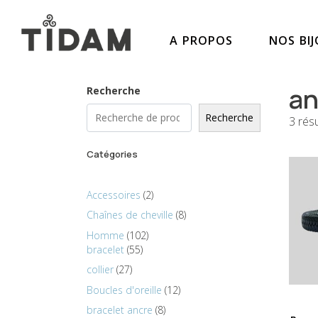
A PROPOS
NOS BI
a
Recherche
Recherche
3 résu
Catégories
Accessoires
2
Chaînes de cheville
8
Homme
102
bracelet
55
collier
27
Boucles d'oreille
12
bracelet ancre
8