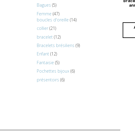
Brace
Bagues
5
an
Femme
47
boucles d'oreille
14
collier
21
bracelet
12
Bracelets brésiliens
9
Enfant
12
Fantaisie
5
Pochettes bijoux
6
présentoirs
6