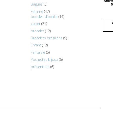
Antiv
Bagues
5
5
Femme
47
boucles d'oreille
14
collier
21
bracelet
12
Bracelets brésiliens
9
Enfant
12
Fantaisie
5
Pochettes bijoux
6
présentoirs
6