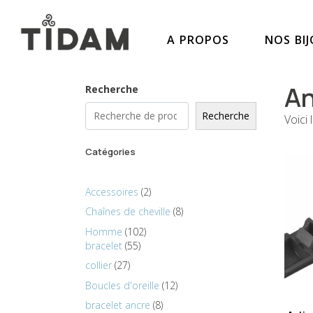
A PROPOS
NOS BI
An
Recherche
Recherche
Voici 
Catégories
Accessoires
2
Chaînes de cheville
8
Homme
102
bracelet
55
collier
27
Boucles d'oreille
12
bracelet ancre
8