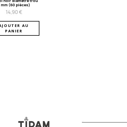
ol noir diamètre trou
 mm (60 pièces)
14,90
€
AJOUTER AU
PANIER