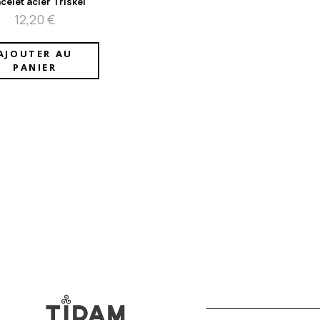
celet acier Triskel
12,20
€
AJOUTER AU
PANIER