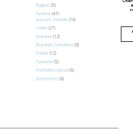
Chain
Bagues
5
a
c
Femme
47
boucles d'oreille
14
collier
21
bracelet
12
Bracelets brésiliens
9
Enfant
12
Fantaisie
5
Pochettes bijoux
6
présentoirs
6