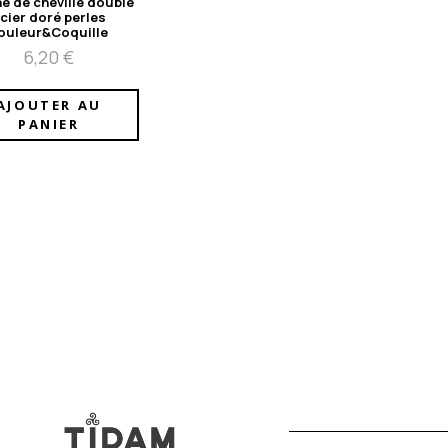
e de cheville double
cier doré perles
ouleur&Coquille
6,20
€
AJOUTER AU
PANIER