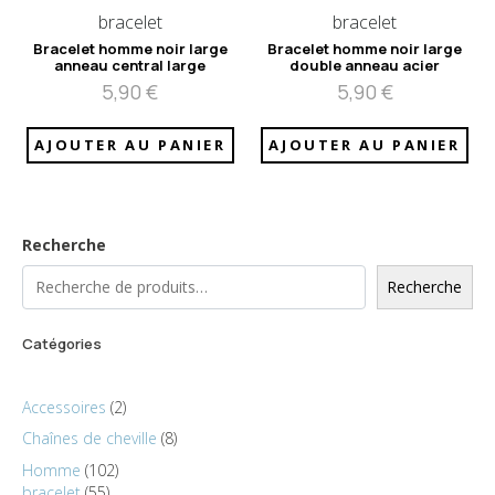
bracelet
bracelet
Bracelet homme noir large
Bracelet homme noir large
anneau central large
double anneau acier
5,90
€
5,90
€
AJOUTER AU PANIER
AJOUTER AU PANIER
Recherche
Recherche
Catégories
Accessoires
2
Chaînes de cheville
8
Homme
102
bracelet
55