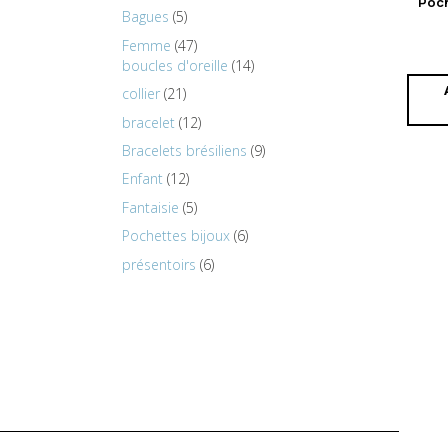
Poch
Bagues
5
Femme
47
boucles d'oreille
14
collier
21
bracelet
12
Bracelets brésiliens
9
Enfant
12
Fantaisie
5
Pochettes bijoux
6
présentoirs
6