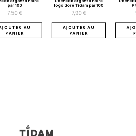
ette organza noire
Pochette organza noire
Pochett
par 100
logo doré Tidam par 100
P
7,50
€
7,90
€
AJOUTER AU
AJOUTER AU
AJ
PANIER
PANIER