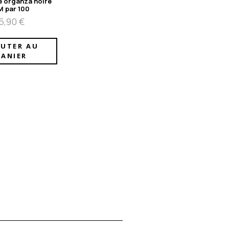
e organza noire
M par 100
5,90
€
OUTER AU
PANIER