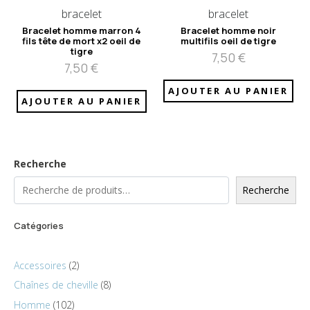
bracelet
bracelet
Bracelet homme marron 4
Bracelet homme noir
fils tête de mort x2 oeil de
multifils oeil de tigre
tigre
7,50
€
7,50
€
AJOUTER AU PANIER
AJOUTER AU PANIER
Recherche
Recherche
Catégories
Accessoires
2
Chaînes de cheville
8
Homme
102