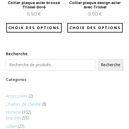
Collier plaque acier brossé
Collier plaque design acier
Triskel doré
avec Triskel
9,90
€
9,90
€
CHOIX DES OPTIONS
CHOIX DES OPTIONS
Recherche
Recherche
Catégories
Accessoires
2
Chaînes de cheville
8
Homme
102
bracelet
55
collier
27