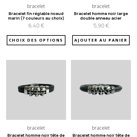
bracelet
bracelet
Bracelet fin réglable noeud
Bracelet homme noir large
marin (7 couleurs au choix)
double anneau acier
6,40
€
5,90
€
CHOIX DES OPTIONS
AJOUTER AU PANIER
bracelet
bracelet
Bracelet homme noir tête de
Bracelet homme noir tête de